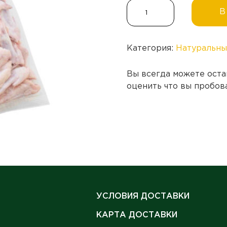
Количество
В
товара
Кисть
крыла
Категория:
Натуральны
(пакет,
зам.)
Вы всегда можете оста
оценить что вы пробов
УСЛОВИЯ ДОСТАВКИ
КАРТА ДОСТАВКИ