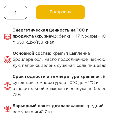
Количество
В корзину
товара
Крылья
в
Энергетическая ценность на 100 г
томатно-
продукта (ср. знач.):
белки – 17 г, жиры – 10
пряном
г, 659 кДж/158 ккал
соусе,
Основной состав:
крылья цыпленка
для
бройлера охл., масло подсолнечное, чеснок,
запекания
лук, паприка, зелень сушеная, соль пищевая
Cрок годности и температура хранения:
8
суток при температуре от 0°С до +4°С и
относительной влажности воздуха не более
75%
Барьерный пакет для запекания:
средний
вес упаковки0,7 кг