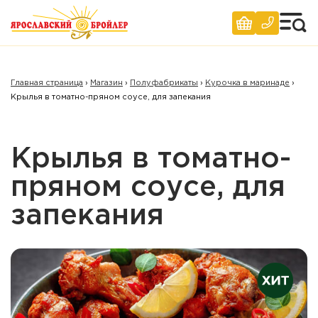
Главная страница
›
Магазин
›
Полуфабрикаты
›
Курочка в маринаде
›
Крылья в томатно-пряном соусе, для запекания
Крылья в томатно-
пряном соусе, для
запекания