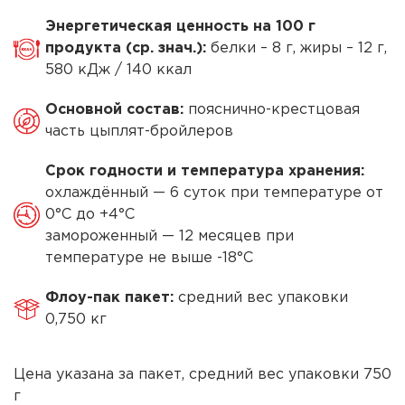
для
Энергетическая ценность на 100 г
супа
продукта (ср. знач.):
белки – 8 г, жиры – 12 г,
из
580 кДж / 140 ккал
цыплят-
Основной состав:
пояснично-крестцовая
бройлеров
часть цыплят-бройлеров
зам
Cрок годности и температура хранения:
охлаждённый — 6 суток при температуре от
0°С до +4°С
замороженный — 12 месяцев при
температуре не выше -18°С
Флоу-пак пакет:
средний вес упаковки
0,750 кг
Цена указана за пакет, средний вес упаковки 750
г