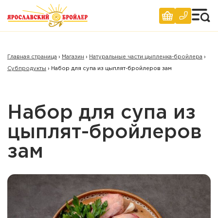
Главная страница
›
Магазин
›
Натуральные части цыпленка-бройлера
›
Субпродукты
›
Набор для супа из цыплят-бройлеров зам
Набор для супа из
цыплят-бройлеров
зам