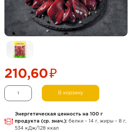
₽
210,60
Количество
В корзину
товара
Печень,
охлажденная
Энергетическая ценность на 100 г
продукта (ср. знач.):
белки – 14 г, жиры – 8 г,
534 кДж/128 ккал