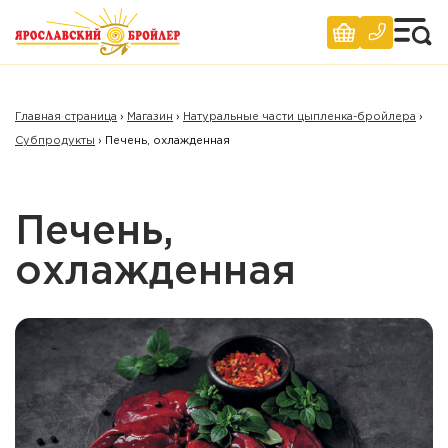
Главная страница
›
Магазин
›
Натуральные части цыпленка-бройлера
›
Субпродукты
›
Печень, охлажденная
Печень,
охлажденная