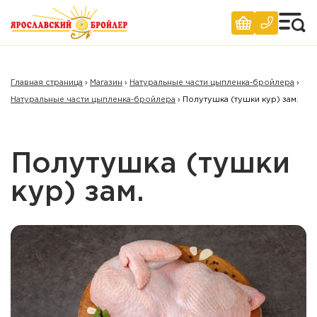
Главная страница
›
Магазин
›
Натуральные части цыпленка-бройлера
›
Натуральные части цыпленка-бройлера
›
Полутушка (тушки кур) зам.
Полутушка (тушки
кур) зам.