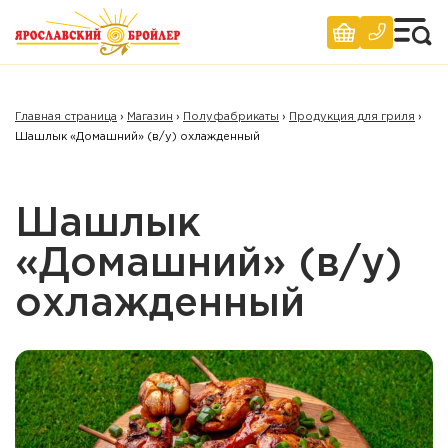
Главная страница
›
Магазин
›
Полуфабрикаты
›
Продукция для гриля
›
Шашлык «Домашний» (в/у) охлажденный
Шашлык
«Домашний» (в/у)
охлажденный