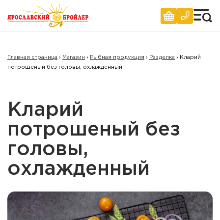
Главная страница
›
Магазин
›
Рыбная продукция
›
Разделка
›
Кларий
потрошеный без головы, охлажденный
Кларий
потрошеный без
головы,
охлажденный