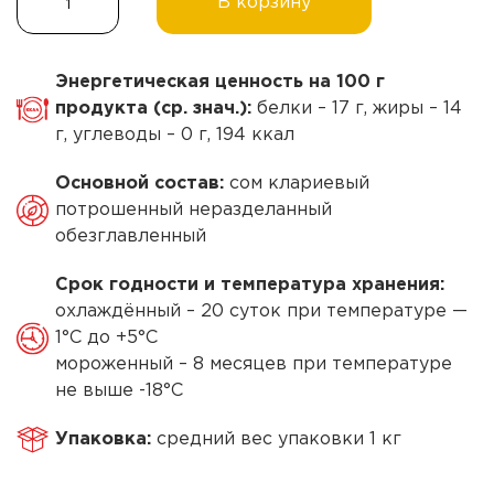
В корзину
товара
1
Кларий
025,00₽.
потрошеный
Энергетическая ценность на 100 г
без
продукта (ср. знач.):
белки – 17 г, жиры – 14
головы,
г, углеводы – 0 г, 194 ккал
охлажденный
Основной состав:
сом клариевый
потрошенный неразделанный
обезглавленный
Cрок годности и температура хранения:
охлаждённый – 20 суток при температуре —
1°С до +5°С
мороженный – 8 месяцев при температуре
не выше -18°С
Упаковка:
средний вес упаковки 1 кг