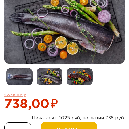
₽
1 025,00
₽
Первоначальная
Текущая
738,00
цена
цена:
Цена за кг: 1025 руб, по акции 738 руб.
составляла
738,00₽.
Количество